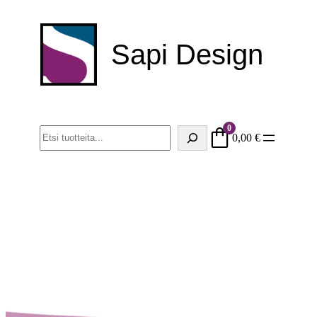
Sapi Design
0
Haku
0,00
€