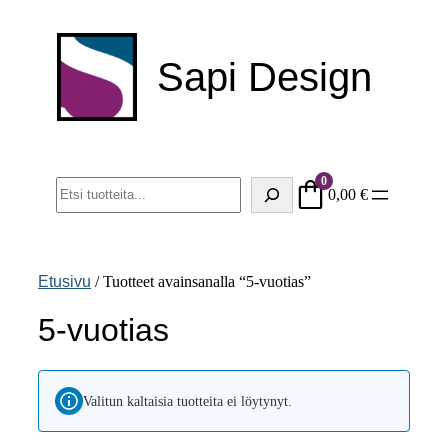
Siirry
sisältöön
Sapi Design
0
Haku
0,00
€
Etusivu
/ Tuotteet avainsanalla “5-vuotias”
5-vuotias
Valitun kaltaisia tuotteita ei löytynyt.