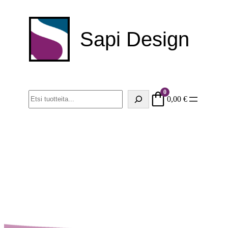
Sapi Design
0
Haku
0,00
€