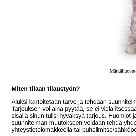
Märkähuovutet
Miten tilaan tilaustyön?
Aluksi kartoitetaan tarve ja tehdään suunnitelm
Tarjouksen voi aina pyytää, se ei vielä itsess
sisällä sinun tulisi hyväksyä tarjous. Huomiot
suunnitelman muutokseen voidaan tehdä yhdes
yhteystietolomakkeella tai puhelimitse/sähköpost