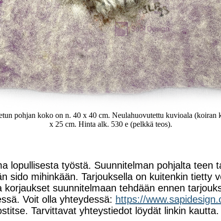
un pohjan koko on n. 40 x 40 cm. Neulahuovutettu kuvioala (koiran 
x 25 cm. Hinta alk. 530 e (pelkkä teos).
a lopullisesta työstä. Suunnitelman pohjalta teen t
ään sido mihinkään. Tarjouksella on kuitenkin tietty
 ja korjaukset suunnitelmaan tehdään ennen tarjouk
sä. Voit olla yhteydessä:
https://www.sapidesign.
itse. Tarvittavat yhteystiedot löydät linkin kautta.