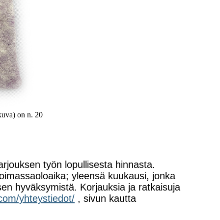
kuva) on n. 20
arjouksen työn lopullisesta hinnasta.
 voimassaoloaika; yleensä kuukausi, jonka
sen hyväksymistä. Korjauksia ja ratkaisuja
com/yhteystiedot/
, sivun kautta