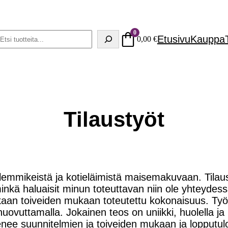
0
Haku
Etusivu
Kauppa
0,00
€
Tilaustyöt
n lemmikeistä ja kotieläimistä maisemakuvaan. Tilau
minkä haluaisit minun toteuttavan niin ole yhteydes
akkaan toiveiden mukaan toteutettu kokonaisuus. Ty
ovuttamalla. Jokainen teos on uniikki, huolella ja k
tenee suunnitelmien ja toiveiden mukaan ja lopputu