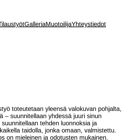
Tilaustyöt
Galleria
Muotoilija
Yhteystiedot
styö toteutetaan yleensä valokuvan pohjalta,
sä – suunnitellaan yhdessä juuri sinun
ö suunnitellaan tehden luonnoksia ja
aikella taidolla, jonka omaan, valmistettu.
los on mieleinen ja odotusten mukainen.