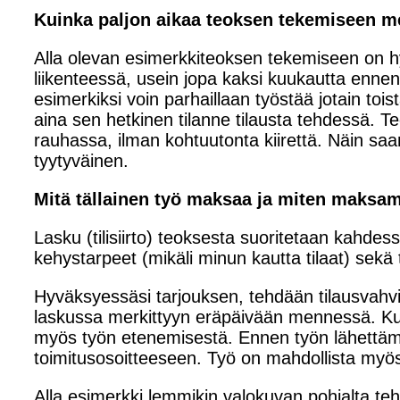
Kuinka paljon aikaa teoksen tekemiseen 
Alla olevan esimerkkiteoksen tekemiseen on hyv
liikenteessä, usein jopa kaksi kuukautta ennen 
esimerkiksi voin parhaillaan työstää jotain toist
aina sen hetkinen tilanne tilausta tehdessä. T
rauhassa, ilman kohtuutonta kiirettä. Näin saam
tyytyväinen.
Mitä tällainen työ maksaa ja miten maksa
Lasku (tilisiirto) teoksesta suoritetaan kahde
kehystarpeet (mikäli minun kautta tilaat) sekä 
Hyväksyessäsi tarjouksen, tehdään tilausvahv
laskussa merkittyyn eräpäivään mennessä. Kun 
myös työn etenemisestä. Ennen työn lähettämi
toimitusosoitteeseen. Työ on mahdollista myö
Alla esimerkki lemmikin valokuvan pohjalta t