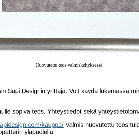
Huovutettu teos valmiskehyksessä.
sin Sapi Designin yrittäjä. Voit käydä lukemassa min
nulle sopiva teos. Yhteystiedot sekä yhteystietolo
sapidesign.com/kauppa/
Valmis huovutettu teos tulee
patterin yläpuolella.