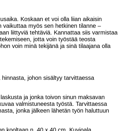
aika. Koskaan et voi olla liian aikaisin
aan vaikuttaa myös sen hetkinen tilanne –
taan liittyviä tehtäviä. Kannattaa siis varmistaa
 tekemiseen, jotta voin työstää teosta
on voin minä tekijänä ja sinä tilaajana olla
hinnasta, johon sisältyy tarvittaessa
laskusta ja jonka toivon sinun maksavan
kuvaa valmistuneesta työstä. Tarvittaessa
sta, jonka jälkeen lähetän työn haluttuun
on kooltaan n. 40 x 40 cm. Kuvioala