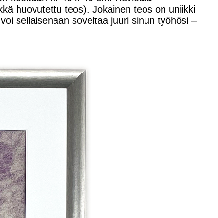
kkä huovutettu teos). Jokainen teos on uniikki
 voi sellaisenaan soveltaa juuri sinun työhösi –