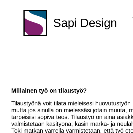
Sapi Design
Millainen työ on tilaustyö?
Tilaustyönä voit tilata mieleisesi huovutustyö
mutta jos sinulla on mielessäsi jotain muuta, 
tarpeisiisi sopiva teos. Tilaustyö on aina asi
valmistetaan käsityönä; käsin märkä- ja neulahu
Toki matkan varrella varmistetaan, että työ e