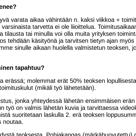
menee?
ä varata aikaa vähintään n. kaksi viikkoa + toimitus
varsinaista tarvetta ei ole liioittelua. Toimitusaik
a tilausta tai minulla voi olla muita yrityksen toimin
eos tehdään käsityönä ja tarvitsen tietyn ajan myös
me sinulle aikaan huolella valmistetun teoksen, joh
minen tapahtuu?
ssa erässä; molemmat erät 50% teoksen lopullisesta 
toimituskulut (mikäli työ lähetetään).
istus, jonka yhteydessä lähetän ensimmäisen erän 
työ on valmis lähetän kuvia ja tarvittaessa video
stä suoritetaan laskulla 2. erä teoksen loppusumma
s noutaa.
ehdystä teoksesta. Pohjakangas (märkähuovutettu) 