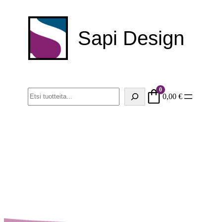
Sapi Design
0
Haku
0,00
€