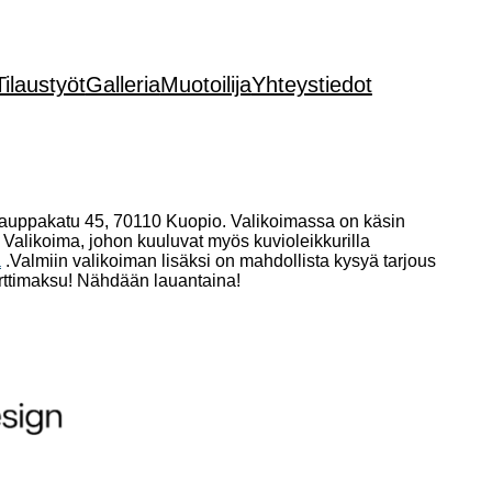
Tilaustyöt
Galleria
Muotoilija
Yhteystiedot
 Kauppakatu 45, 70110 Kuopio. Valikoimassa on käsin
. Valikoima, johon kuuluvat myös kuvioleikkurilla
a
.Valmiin valikoiman lisäksi on mahdollista kysyä tarjous
orttimaksu! Nähdään lauantaina!