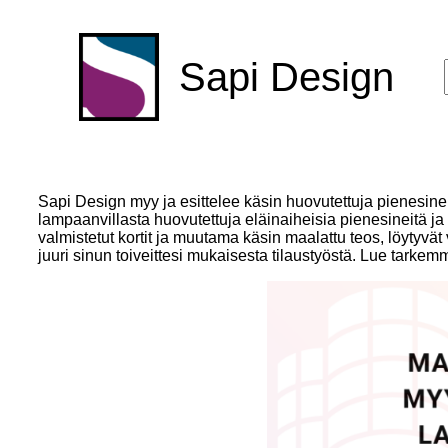
Sapi Design
Sapi Design myy ja esittelee käsin huovutettuja pienesi
lampaanvillasta huovutettuja eläinaiheisia pienesineitä ja 
valmistetut kortit ja muutama käsin maalattu teos, löytyvä
juuri sinun toiveittesi mukaisesta tilaustyöstä. Lue tarkemm