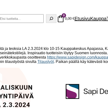
0
Haku
Etusivu
Kauppa
0,00
€
neitä ja teoksia LA 2.3.2024 klo 10-15 Kauppakeskus Apajassa,
seinätekstiilejä. Inspiraatio tuotteisiin löytyy Suomen luonnosta
t verkkokaupasta osoitteesta
https://www.sapidesign.com/kaupp
in tilaustyöstä sivulta
Tilaustyöt
. Paikan päällä käy kätevästi k