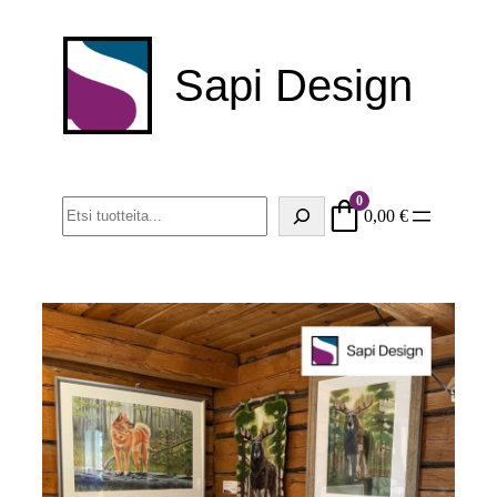
Sapi Design
0
Haku
0,00
€