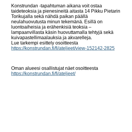
Konstrundan -tapahtuman aikana voit ostaa
taideteoksia ja pienesineitä aitasta 14 Pikku Pietarin
Torikujalla sekä nähdä paikan päällä
neulahuovutusta minun tekemänä. Esillä on
luontoaiheisia ja erähenkisiä teoksia –
lampaanvillasta käsin huovuttamalla tehtyjä sekä
kuivapastellimaalauksia ja akvarelleja.
Lue tarkempi esittely osoitteesta
https://konstrundan.fi/fi/ateljeet/view-152142-2825
Oman alueesi osallistujat näet osoitteesta
https://konstrundan.fi/fi/ateljeet/