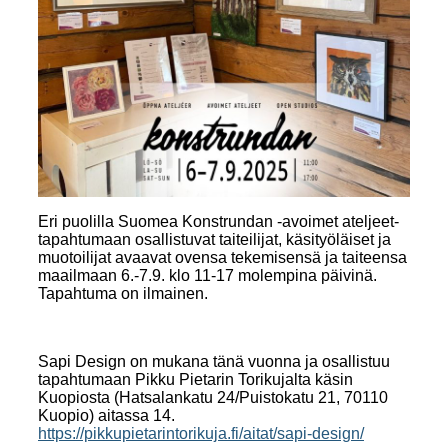
Eri puolilla Suomea Konstrundan -avoimet ateljeet-
tapahtumaan osallistuvat taiteilijat, käsityöläiset ja
muotoilijat avaavat ovensa tekemisensä ja taiteensa
maailmaan 6.-7.9. klo 11-17 molempina päivinä.
Tapahtuma on ilmainen.
Sapi Design on mukana tänä vuonna ja osallistuu
tapahtumaan Pikku Pietarin Torikujalta käsin
Kuopiosta (Hatsalankatu 24/Puistokatu 21, 70110
Kuopio) aitassa 14.
https://pikkupietarintorikuja.fi/aitat/sapi-design/