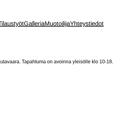
Tilaustyöt
Galleria
Muotoilija
Yhteystiedot
tavaara. Tapahtuma on avoinna yleisölle klo 10-18.