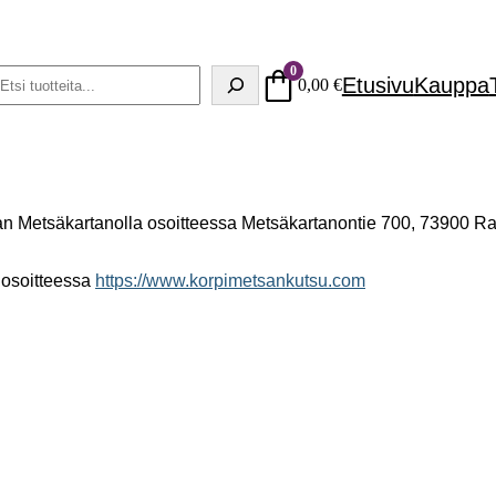
0
Haku
Etusivu
Kauppa
0,00
€
 Metsäkartanolla osoitteessa Metsäkartanontie 700, 73900 Rau
n osoitteessa
https://www.korpimetsankutsu.com