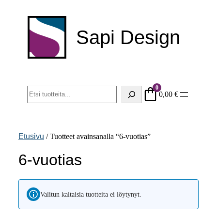
Siirry
sisältöön
Sapi Design
0
Haku
0,00
€
Etusivu
/ Tuotteet avainsanalla “6-vuotias”
6-vuotias
Valitun kaltaisia tuotteita ei löytynyt.