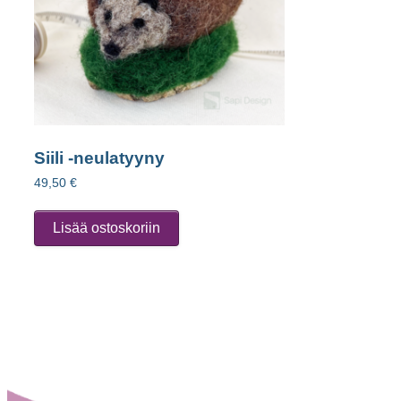
Siili -neulatyyny
49,50
€
Lisää ostoskoriin