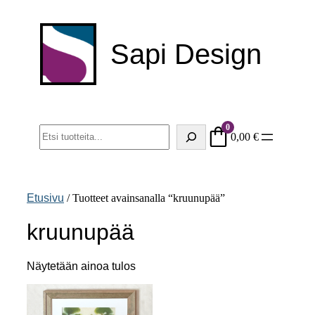
Siirry
sisältöön
Sapi Design
0
Haku
0,00
€
Etusivu
/ Tuotteet avainsanalla “kruunupää”
kruunupää
Näytetään ainoa tulos