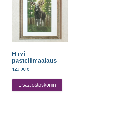
Hirvi –
pastellimaalaus
420,00
€
Lisää ostoskoriin