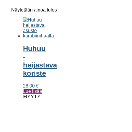
Näytetään ainoa tulos
Huhuu
-
heijastava
koriste
28,00
€
Lue lisää
MYYTY