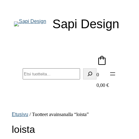
Siirry
sisältöön
Sapi Design
Haku
0
0,00
€
Etusivu
/ Tuotteet avainsanalla “loista”
loista