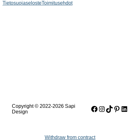
Tietosuojaseloste
Toimitusehdot
Copyright © 2022-2026 Sapi
Facebook
Instagram
TikTok
Pinteres
Linke
Design
Withdraw from contract