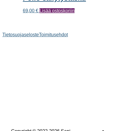
muunnelma.
Voit
69,00
€
Lisää ostoskoriin
tehdä
valinnat
tuotteen
sivulla.
Tietosuojaseloste
Toimitusehdot