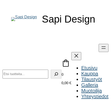
Siirry
sisältöön
Sapi Design
Etusivu
Haku
Kauppa
0
Tilaustyöt
0,00
€
Galleria
Muotoilija
Yhteystiedot