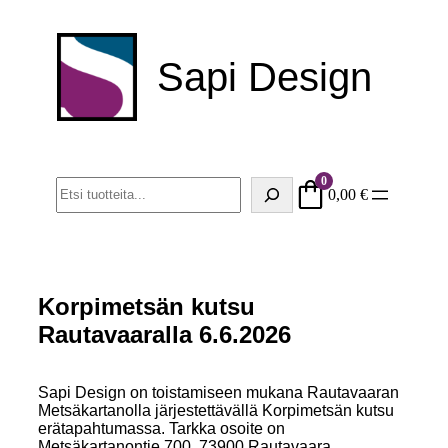
Sapi Design
0
Haku
0,00
€
Korpimetsän kutsu
Rautavaaralla 6.6.2026
Sapi Design on toistamiseen mukana Rautavaaran
Metsäkartanolla järjestettävällä Korpimetsän kutsu
erätapahtumassa. Tarkka osoite on
Metsäkartanontie 700, 73900 Rautavaara.