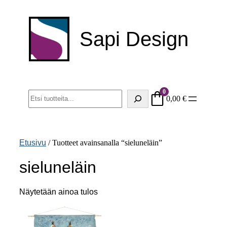
Siirry
sisältöön
Sapi Design
0
Haku
0,00
€
Etusivu
/ Tuotteet avainsanalla “sieluneläin”
sieluneläin
Näytetään ainoa tulos