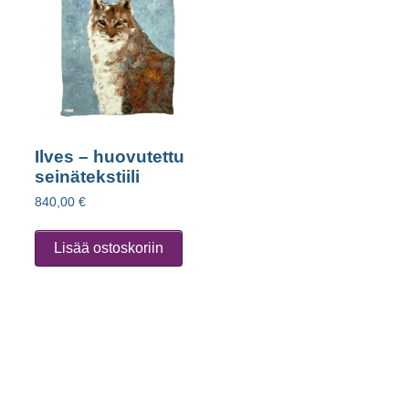
Ilves – huovutettu
seinätekstiili
840,00
€
Lisää ostoskoriin