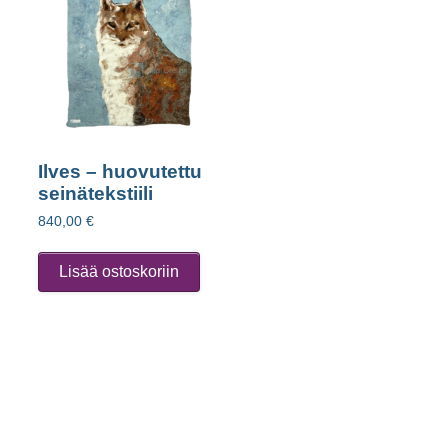
Ilves – huovutettu
seinätekstiili
840,00
€
Lisää ostoskoriin