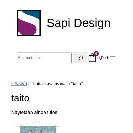
Siirry
sisältöön
Sapi Design
0
Haku
0,00
€
Etusivu
/ Tuotteet avainsanalla “taito”
taito
Näytetään ainoa tulos