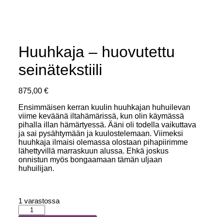
Huuhkaja – huovutettu
seinätekstiili
875,00
€
Ensimmäisen kerran kuulin huuhkajan huhuilevan
viime keväänä iltahämärissä, kun olin käymässä
pihalla illan hämärtyessä. Ääni oli todella vaikuttava
ja sai pysähtymään ja kuulostelemaan. Viimeksi
huuhkaja ilmaisi olemassa olostaan pihapiirimme
lähettyvillä marraskuun alussa. Ehkä joskus
onnistun myös bongaamaan tämän uljaan
huhuilijan.
1 varastossa
Huuhkaja