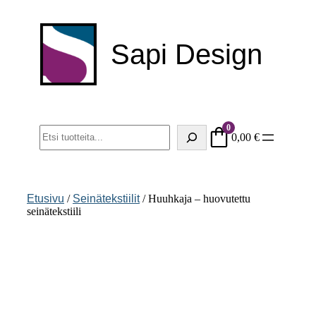
Siirry
sisältöön
Sapi Design
0
Haku
0,00
€
Etusivu
/
Seinätekstiilit
/ Huuhkaja – huovutettu
seinätekstiili