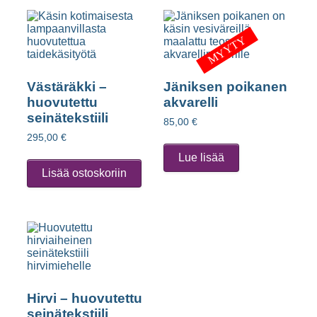
MYYTY
Västäräkki –
Jäniksen poikanen
huovutettu
akvarelli
seinätekstiili
85,00
€
295,00
€
Lue lisää
Lisää ostoskoriin
Hirvi – huovutettu
seinätekstiili