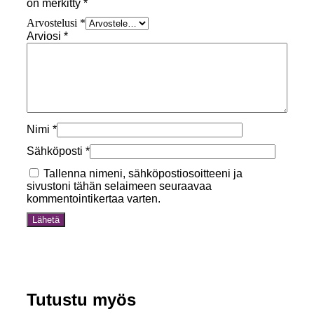
on merkitty
*
Arvostelusi
*
Arviosi
*
Nimi
*
Sähköposti
*
Tallenna nimeni, sähköpostiosoitteeni ja
sivustoni tähän selaimeen seuraavaa
kommentointikertaa varten.
Tutustu myös