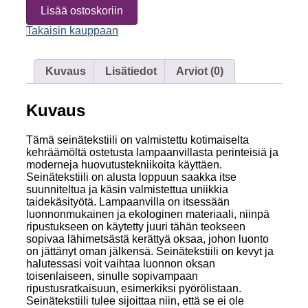
–
Lisää ostoskoriin
huovutettu
seinätekstiili
Takaisin kauppaan
määrä
Kuvaus
Lisätiedot
Arviot (0)
Kuvaus
Tämä seinätekstiili on valmistettu kotimaiselta
kehräämöltä ostetusta lampaanvillasta perinteisiä ja
moderneja huovutustekniikoita käyttäen.
Seinätekstiili on alusta loppuun saakka itse
suunniteltua ja käsin valmistettua uniikkia
taidekäsityötä. Lampaanvilla on itsessään
luonnonmukainen ja ekologinen materiaali, niinpä
ripustukseen on käytetty juuri tähän teokseen
sopivaa lähimetsästä kerättyä oksaa, johon luonto
on jättänyt oman jälkensä. Seinätekstiili on kevyt ja
halutessasi voit vaihtaa luonnon oksan
toisenlaiseen, sinulle sopivampaan
ripustusratkaisuun, esimerkiksi pyörölistaan.
Seinätekstiili tulee sijoittaa niin, että se ei ole